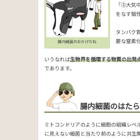
「③大気
をなす個
タンパク
要な窒素
腸内細菌のおかげだね
いうなれば
生物界を循環する物質の出発
であります。
腸内細菌のはたら
ミトコンドリアのように細胞の組織レベ
に見えない細菌と当たり前のように共生