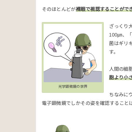
そのほとんどが
裸眼で視認することがで
ざっくり
100㎛、
菌はギリ
す。
人間の細
胞より小
光学顕微鏡の世界
ちなみに
電子顕微鏡でしかその姿を確認すること