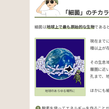
「細菌」のチカラ
細菌は
地球上で最も原始的な生物
である
現在までに
種以上が
その生息
層圏に近い
孔まで、
ほかにも
地球のあらゆる場所に
酸素を使ってエネルギーを作ること