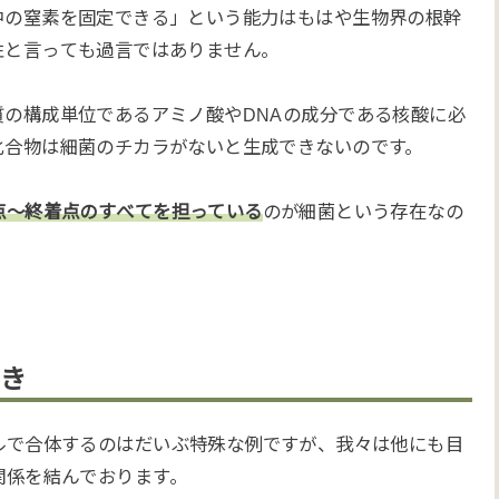
中の窒素を固定できる」という能力はもはや生物界の根幹
性と言っても過言ではありません。
質の構成単位であるアミノ酸やDNAの成分である核酸に必
化合物は細菌のチカラがないと生成できないのです。
点～終着点のすべてを担っている
のが細菌という存在なの
き
ルで合体するのはだいぶ特殊な例ですが、我々は他にも目
関係を結んでおります。