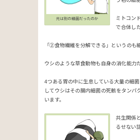
ミトコン
元は別の細菌だったのか
で合体し
「②食物繊維を分解できる」というのも
ウシのような草食動物も自身の消化能力
4つある胃の中に生息している大量の細
してウシはその腸内細菌の死骸をタンパ
います。
共生関係
るせない