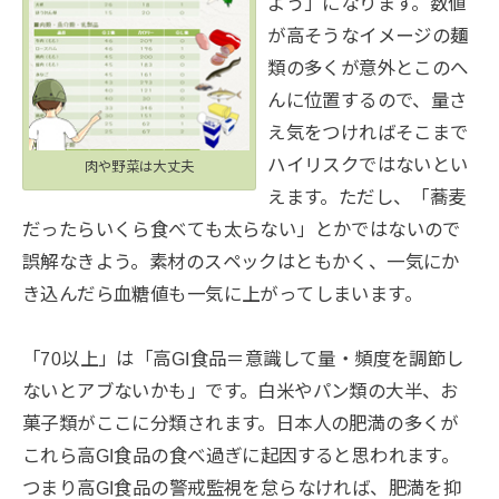
よう」になります。数値
が高そうなイメージの麺
類の多くが意外とこのへ
んに位置するので、量さ
え気をつければそこまで
ハイリスクではないとい
肉や野菜は大丈夫
えます。ただし、「蕎麦
だったらいくら食べても太らない」とかではないので
誤解なきよう。素材のスペックはともかく、一気にか
き込んだら血糖値も一気に上がってしまいます。
「70以上」は「高GI食品＝意識して量・頻度を調節し
ないとアブないかも」です。白米やパン類の大半、お
菓子類がここに分類されます。日本人の肥満の多くが
これら高GI食品の食べ過ぎに起因すると思われます。
つまり高GI食品の警戒監視を怠らなければ、肥満を抑