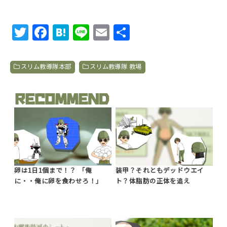
T
F
H
Li
E
共
wi
a
at
n
m
有
tt
c
e
e
ail
スリム教導隊本部
スリム教導隊 教場
er
e
n
b
a
o
o
k
卵は1日1個まで！？ 「俺
装甲？それともデッドウエイ
に・・俺に卵を食わせろ！」
ト？体脂肪の正体を追え