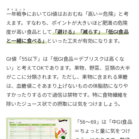
ダイエット
一年戦争
においてGI値はおおむね「高い＝危険」と考
えます。すなわち、ポイントが大きいほど肥満の危険
度が高い食品として
「避ける」「減らす」「低GI食品
と一緒に食べる」
といった工夫が有効になります。
GI値「55以下」は「低GI食品＝デブリスクは高くな
い」と考えてOKであります。果物、野菜、豆類の大半
がここに分類されます。ただし、果物に含まれる果糖
は、血糖値こそあまり上げないものの体脂肪になりや
すかったりするので過信は禁物です。特に食物繊維を
除いたジュース状での摂取には気をつけましょう。
「56～69」は「中GI食品
＝ちょっと量に気をつけ