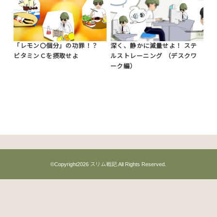
「レモン〇個分」の功罪！？
深く、静かに減量せよ！ ステ
ビタミンＣを摂取せよ
ルストレーニング （デスクワ
ーク編）
©Copyright2026
スリム戦記
.All Rights Reserved.