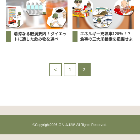
清涼なる肥満要因！ダイエッ
エネルギー充填率120％！？
トに適した飲み物を選べ
食事の三大栄養素を把握せよ
<
1
2
©Copyright2026
スリム戦記
.All Rights Reserved.