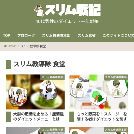
40代男性のダイエット一年戦争
TOP
プロローグ
スリム教導隊本部
スリム五省
このサイトについ
HOME
スリム教導隊 食堂
スリム教導隊 食堂
スリム教導隊本部
スリム教導隊本部
大尉の肥満を止めろ！居酒屋
もっと野菜を！スムージーを
のダイエットメニューとは
制する者はダイエットを制す
スリム教導隊本部
スリム教導隊本部